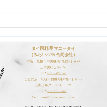
【お知らせ】ゴールデンウィ
【お
ーク（GW）の営業スケジュ
スケ
ールについて
タイ国料理 マニ
ータイ
（みらい2466 合同会社）
本
店：札幌市中央区南3条西5丁目14
三条美松ビルB1F
TEL
0
11-
232-5665
​ことに店：札幌市西区琴似2条1丁目3-5
玉田ビルクロスロード2F
TEL
0
11-624-5165
Emai:
i
nfo@maneethai.online