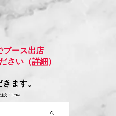
でブース出店
ださい（
詳細
）
だきます。
 / Order