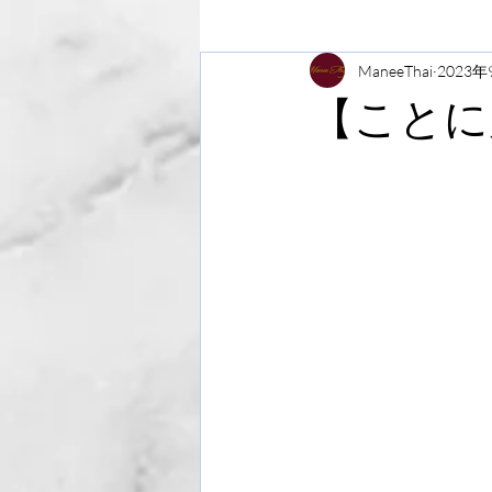
ManeeThai
2023年
【ことに