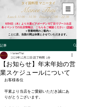
タイ国料理 マニータイ
Manee Thai
Lunch 11:00 ~ 14:30
Dinner 17:00 ~ 22:30
8月6日（木）より大通ビアガーデン10丁目でブース出店
各イベントでの出店情報は、こちらをご確認ください（
詳細
）
＜営業時間のご案内＞
ことに店、当面の間は休業とさせていただきます。
記事
ManeeThai
2023年12月22日
読了時間: 1分
【お知らせ】年末年始の営
業スケジュールについて
お客様各位
平素より当店をご愛顧いただき誠にあ
りがとうございます。