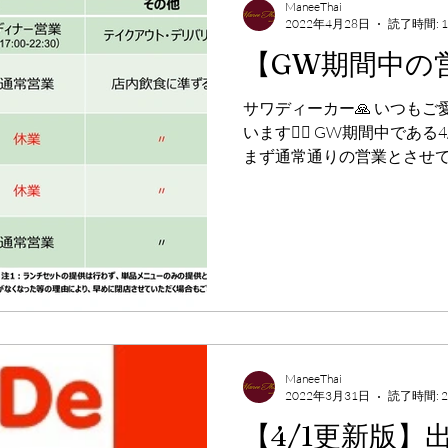
ManeeThai
2022年4月28日
読了時間: 
【GW期間中の
サワディーカー🙏 いつも
います🙇‍♂️ GW期間中である4
まず通常通りの営業とさせて
ト&デリバリーにつきまし
注文を受け付けております。..
ManeeThai
2022年3月31日
読了時間: 
【4/1更新版