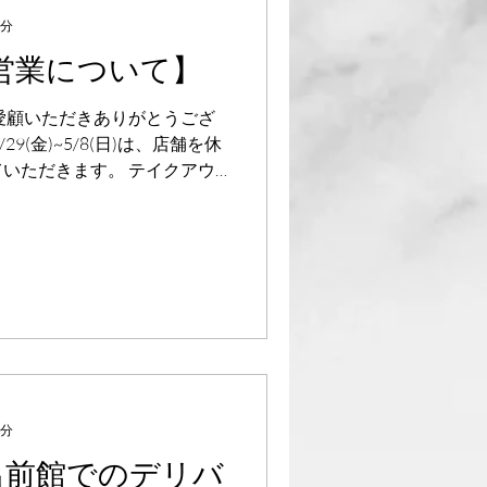
1分
営業について】
ご愛顧いただきありがとうござ
/29(金)~5/8(日)は、店舗を休
いただきます。 テイクアウ
ても、通常通り皆さまからのご
.
2分
】出前館でのデリバ