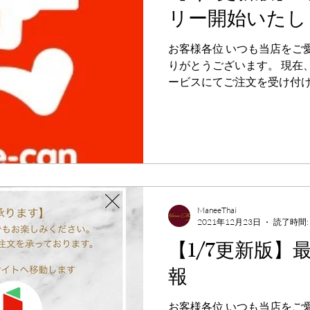
リー開始いたし
お客様各位 いつも当店をご
りがとうございます。 現在
ービスにてご注文を受け付けて
前館”によるデリバリーを開
ーはもちろん、一部メニュ
タイ、グリ...
ManeeThai
2021年12月23日
読了時間:
【1/7更新版】
報
お客様各位 いつも当店をご