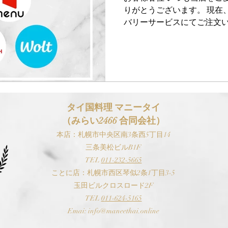
りがとうございます。 現在
バリーサービスにてご注文い
（例：ガパオライス、パッ
いても常時用意しており、
味となっております...
タイ国料理 マニ
ータイ
（みらい2466 合同会社）
本
店：札幌市中央区南3条西5丁目14
三条美松ビルB1F
TEL
0
11-
232-5665
​ことに店：札幌市西区琴似2条1丁目3-5
玉田ビルクロスロード2F
TEL
0
11-624-5165
Emai:
i
nfo@maneethai.online