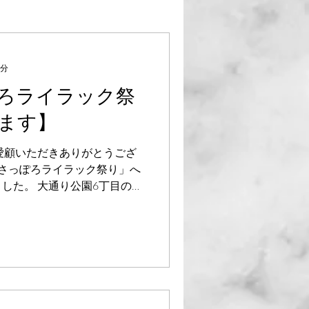
1分
ろライラック祭
ます】
ご愛顧いただきありがとうござ
64回さっぽろライラック祭り」へ
した。 大通り公園6丁目のメ
）〜5月29日（日）の期間