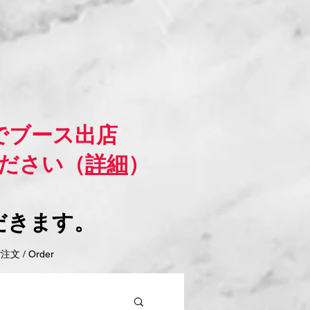
でブース出店
ださい（
詳細
）
だきます。
 / Order