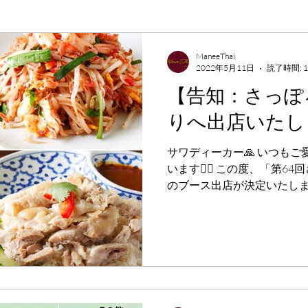
ManeeThai
2022年5月11日
読了時間: 
【告知：さっぽ
りへ出店いたし
サワディーカー🙏 いつも
います🙇‍♂️ この度、「第
のブース出店が決定いたしま
イン会場にて、5月18日（水
中、...