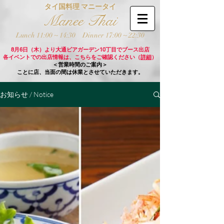
タイ国料理 マニータイ
Manee Thai
Lunch 11:00 ~ 14:30
Dinner 17:00 ~ 22:30
8月6日（木）より大通ビアガーデン10丁目でブース出店
各イベントでの出店情報は、こちらをご確認ください（
詳細
）
＜営業時間のご案内＞
ことに店、当面の間は休業とさせていただきます。
お知らせ / Notice