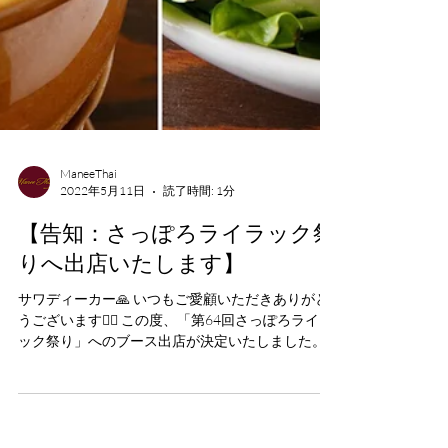
ManeeThai
2022年5月11日
読了時間: 1分
【告知：さっぽろライラック祭
りへ出店いたします】
サワディーカー🙏 いつもご愛顧いただきありがと
うございます🙇‍♂️ この度、「第64回さっぽろライラ
ック祭り」へのブース出店が決定いたしました。
大通り公園6丁目のメイン会場にて、5月18日
（水）〜5月29日（日）の期間中、...